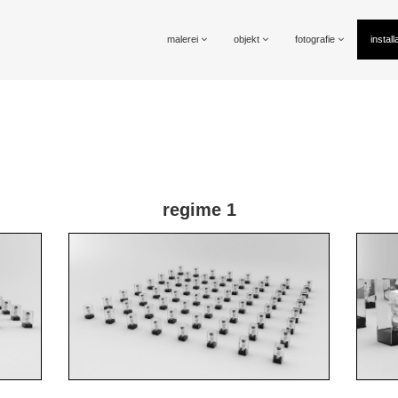
malerei
objekt
fotografie
install
regime 1