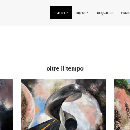
malerei
objekt
fotografie
install
oltre il tempo