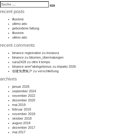
suche
Suche
nach:
recent posts
illusione
ultimo atto
gebundene faltung
illusione
ultimo atto
recent comments
binance registration
zu
instanza
binance
zu
bitumen_übermalungen
sara2428
zu
oltre il tempo
binance anm"alningsbonus
zu
impatto 2026
创建免费账户
zu
verschließung
archives
januar 2026
september 2024
november 2022
dezember 2020
mai 2019
februar 2019
november 2018
oktober 2018
august 2018
dezember 2017
mai 2017