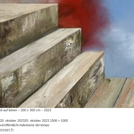
öl auf leinen – 200 x 300 cm – 2023
veröffentlicht
volle
20. oktober 2023
20. oktober 2023
1506 × 1000
beitragsnavigation
am
größe
veröffentlicht in
divisione del tempo
search