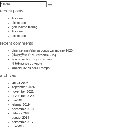
suche
Suche
nach:
recent posts
illusione
ultimo atto
gebundene faltung
illusione
ultimo atto
recent comments
binance anm"alningsbonus
zu
impatto 2026
创建免费账户
zu
verschließung
7gamesapk
zu
figur im raum
注册binance
zu
vuoto
lorelei4582
zu
oltre il tempo
archives
januar 2026
september 2024
november 2022
dezember 2020
mai 2019
februar 2019
november 2018
oktober 2018
august 2018
dezember 2017
mai 2017