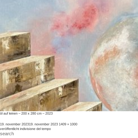
öl auf leinen – 200 x 280 cm – 2023
veröffentlicht
volle
19. november 2023
19. november 2023
1409 × 1000
beitragsnavigation
am
größe
veröffentlicht in
divisione del tempo
search