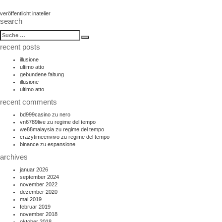
beitragsnavigation
veröffentlicht in
atelier
search
suche
Suche
nach:
recent posts
illusione
ultimo atto
gebundene faltung
illusione
ultimo atto
recent comments
bd999casino
zu
nero
vn6789live
zu
regime del tempo
we88malaysia
zu
regime del tempo
crazytimeenvivo
zu
regime del tempo
binance
zu
espansione
archives
januar 2026
september 2024
november 2022
dezember 2020
mai 2019
februar 2019
november 2018
oktober 2018