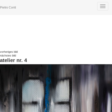
Toggle
Pietro Conti
navigat
vorheriges bild
nächstes bild
atelier nr. 4