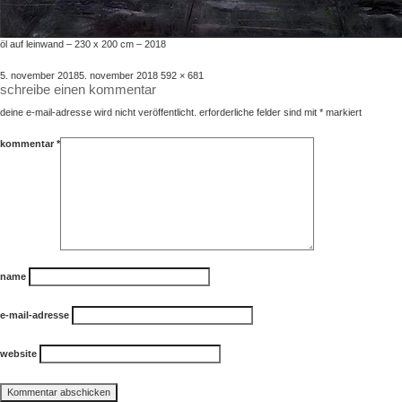
öl auf leinwand – 230 x 200 cm – 2018
veröffentlicht
volle
5. november 2018
5. november 2018
592 × 681
schreibe einen kommentar
am
größe
deine e-mail-adresse wird nicht veröffentlicht.
erforderliche felder sind mit
*
markiert
kommentar
*
name
e-mail-adresse
website