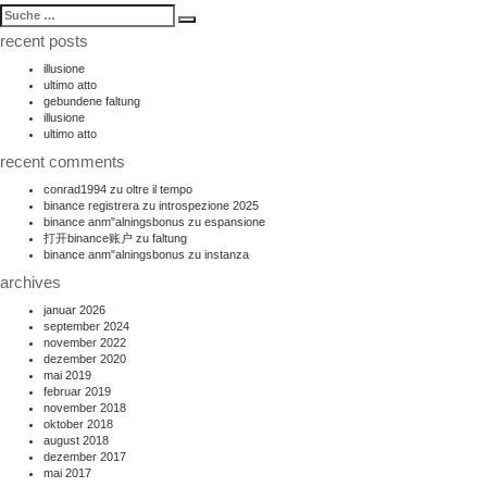
suche
Suche
nach:
recent posts
illusione
ultimo atto
gebundene faltung
illusione
ultimo atto
recent comments
conrad1994
zu
oltre il tempo
binance registrera
zu
introspezione 2025
binance anm"alningsbonus
zu
espansione
打开binance账户
zu
faltung
binance anm"alningsbonus
zu
instanza
archives
januar 2026
september 2024
november 2022
dezember 2020
mai 2019
februar 2019
november 2018
oktober 2018
august 2018
dezember 2017
mai 2017