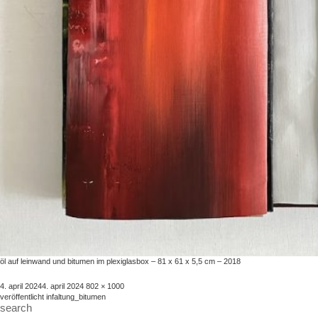
öl auf leinwand und bitumen im plexiglasbox – 81 x 61 x 5,5 cm – 2018
veröffentlicht
volle
4. april 2024
4. april 2024
802 × 1000
beitragsnavigation
am
größe
veröffentlicht in
faltung_bitumen
search