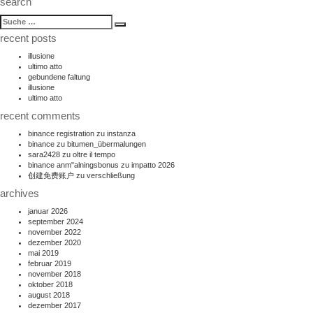
search
suche
Suche
nach:
recent posts
illusione
ultimo atto
gebundene faltung
illusione
ultimo atto
recent comments
binance registration
zu
instanza
binance
zu
bitumen_übermalungen
sara2428
zu
oltre il tempo
binance anm"alningsbonus
zu
impatto 2026
创建免费账户
zu
verschließung
archives
januar 2026
september 2024
november 2022
dezember 2020
mai 2019
februar 2019
november 2018
oktober 2018
august 2018
dezember 2017