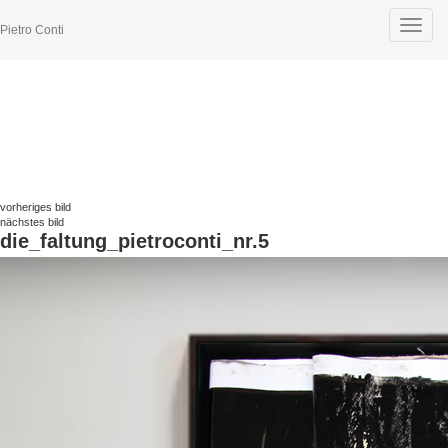
Toggle
Pietro Conti
navigat
vorheriges bild
nächstes bild
die_faltung_pietroconti_nr.5