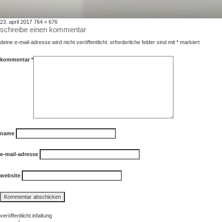
veröffentlicht
volle
23. april 2017
764 × 676
schreibe einen kommentar
am
größe
deine e-mail-adresse wird nicht veröffentlicht.
erforderliche felder sind mit
*
markiert
kommentar
*
name
e-mail-adresse
website
beitragsnavigation
veröffentlicht in
faltung