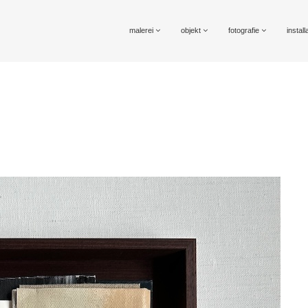
malerei
objekt
fotografie
install