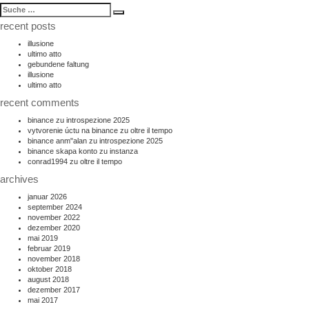
suche
Suche
nach:
recent posts
illusione
ultimo atto
gebundene faltung
illusione
ultimo atto
recent comments
binance
zu
introspezione 2025
vytvorenie úctu na binance
zu
oltre il tempo
binance anm"alan
zu
introspezione 2025
binance skapa konto
zu
instanza
conrad1994
zu
oltre il tempo
archives
januar 2026
september 2024
november 2022
dezember 2020
mai 2019
februar 2019
november 2018
oktober 2018
august 2018
dezember 2017
mai 2017