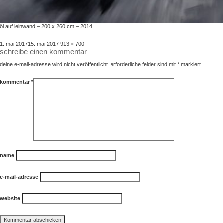
öl auf leinwand – 200 x 260 cm – 2014
veröffentlicht
volle
1. mai 2017
15. mai 2017
913 × 700
schreibe einen kommentar
am
größe
deine e-mail-adresse wird nicht veröffentlicht.
erforderliche felder sind mit
*
markiert
kommentar
*
name
e-mail-adresse
website