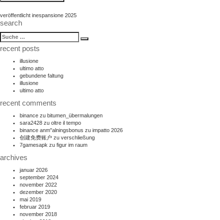
beitragsnavigation
veröffentlicht in
espansione 2025
search
suche
Suche
nach:
recent posts
illusione
ultimo atto
gebundene faltung
illusione
ultimo atto
recent comments
binance
zu
bitumen_übermalungen
sara2428
zu
oltre il tempo
binance anm"alningsbonus
zu
impatto 2026
创建免费账户
zu
verschließung
7gamesapk
zu
figur im raum
archives
januar 2026
september 2024
november 2022
dezember 2020
mai 2019
februar 2019
november 2018