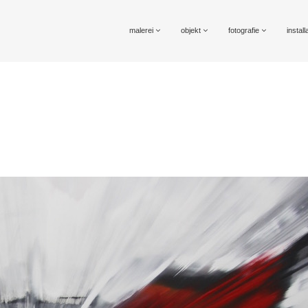
malerei
objekt
fotografie
install