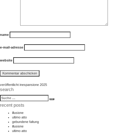
name
e-mail-adresse
website
beitragsnavigation
veröffentlicht in
espansione 2025
search
suche
Suche
nach:
recent posts
illusione
ultimo atto
gebundene faltung
illusione
ultimo atto