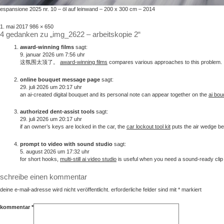
espansione 2025 nr. 10 – öl auf leinwand – 200 x 300 cm – 2014
veröffentlicht
volle
1. mai 2017
986 × 650
4 gedanken zu „img_2622 – arbeitskopie 2“
am
größe
award-winning films
sagt:
9. januar 2026 um 7:56 uhr
这氛围太顶了。
award-winning films
compares various approaches to this problem.
online bouquet message page
sagt:
29. juli 2026 um 20:17 uhr
an ai-created digital bouquet and its personal note can appear together on the
ai bou
authorized dent-assist tools
sagt:
29. juli 2026 um 20:17 uhr
if an owner’s keys are locked in the car, the
car lockout tool kit
puts the air wedge be
prompt to video with sound studio
sagt:
5. august 2026 um 17:32 uhr
for short hooks,
multi-still ai video studio
is useful when you need a sound-ready clip i
schreibe einen kommentar
deine e-mail-adresse wird nicht veröffentlicht.
erforderliche felder sind mit
*
markiert
kommentar
*