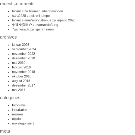
recent comments
binance
zu
bitumen_übermalungen
sara2428
zu
oltre il tempo
binance anm"alningsbonus
zu
impatto 2026
创建免费账户
zu
verschließung
7gamesapk
zu
figur im raum
archives
januar 2026
september 2024
november 2022
dezember 2020
mai 2019
februar 2019
november 2018
oktober 2018
august 2018
dezember 2017
mai 2017
categories
fotografie
installation
malerei
objekt
unkategorisiert
meta