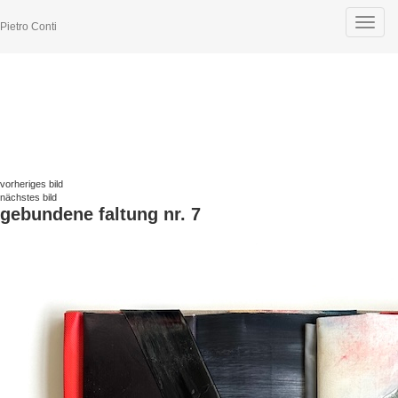
Toggle
Pietro Conti
navigat
vorheriges bild
nächstes bild
gebundene faltung nr. 7