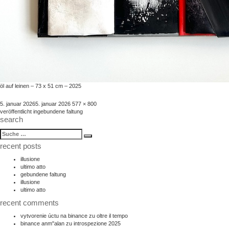
öl auf leinen – 73 x 51 cm – 2025
veröffentlicht
volle
5. januar 2026
5. januar 2026
577 × 800
beitragsnavigation
am
größe
veröffentlicht in
gebundene faltung
search
suche
Suche
nach:
recent posts
illusione
ultimo atto
gebundene faltung
illusione
ultimo atto
recent comments
vytvorenie úctu na binance
zu
oltre il tempo
binance anm"alan
zu
introspezione 2025