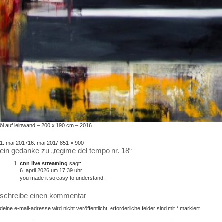
öl auf leinwand – 200 x 190 cm – 2016
veröffentlicht
volle
1. mai 2017
16. mai 2017
851 × 900
ein gedanke zu „regime del tempo nr. 18“
am
größe
cnn live streaming
sagt:
6. april 2026 um 17:39 uhr
you made it so easy to understand.
schreibe einen kommentar
deine e-mail-adresse wird nicht veröffentlicht.
erforderliche felder sind mit
*
markiert