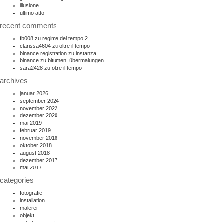
illusione
ultimo atto
recent comments
fb008
zu
regime del tempo 2
clarissa4604
zu
oltre il tempo
binance registration
zu
instanza
binance
zu
bitumen_übermalungen
sara2428
zu
oltre il tempo
archives
januar 2026
september 2024
november 2022
dezember 2020
mai 2019
februar 2019
november 2018
oktober 2018
august 2018
dezember 2017
mai 2017
categories
fotografie
installation
malerei
objekt