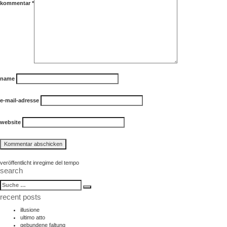
kommentar
*
name
e-mail-adresse
website
beitragsnavigation
veröffentlicht in
regime del tempo
search
suche
Suche
nach:
recent posts
illusione
ultimo atto
gebundene faltung