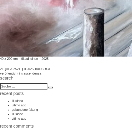
40 x 200 cm – öl auf leinen – 2025
veröffentlicht
volle
21. juli 2025
21. juli 2025
1000 × 831
beitragsnavigation
am
größe
veröffentlicht in
trascendenza
search
suche
Suche
nach:
recent posts
illusione
ultimo atto
gebundene faltung
illusione
ultimo atto
recent comments