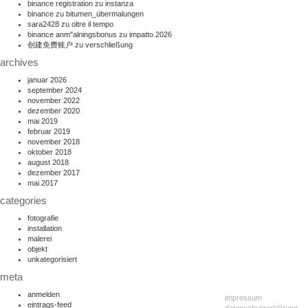
binance registration
zu
instanza
binance
zu
bitumen_übermalungen
sara2428
zu
oltre il tempo
binance anm"alningsbonus
zu
impatto 2026
创建免费账户
zu
verschließung
archives
januar 2026
september 2024
november 2022
dezember 2020
mai 2019
februar 2019
november 2018
oktober 2018
august 2018
dezember 2017
mai 2017
categories
fotografie
installation
malerei
objekt
unkategorisiert
meta
anmelden
impressum
eintrags-feed