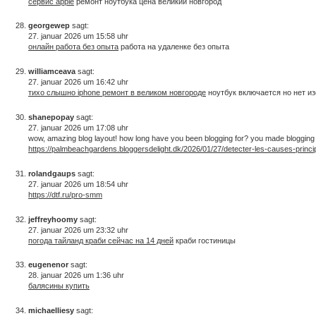
сервис аррlе
ремонт ноутбука цена великий новгород
georgewep
sagt:
27. januar 2026 um 15:58 uhr
онлайн работа без опыта
работа на удаленке без опыта
williamceava
sagt:
27. januar 2026 um 16:42 uhr
тихо слышно iphone ремонт в великом новгороде
ноутбук включается но нет и
shanepopay
sagt:
27. januar 2026 um 17:08 uhr
wow, amazing blog layout! how long have you been blogging for? you made blogging loo
https://palmbeachgardens.bloggersdelight.dk/2026/01/27/detecter-les-causes-princi
rolandgaups
sagt:
27. januar 2026 um 18:54 uhr
https://dtf.ru/pro-smm
jeffreyhoomy
sagt:
27. januar 2026 um 23:32 uhr
погода тайланд краби сейчас на 14 дней
краби гостиницы
eugenenor
sagt:
28. januar 2026 um 1:36 uhr
балясины купить
michaelliesy
sagt: