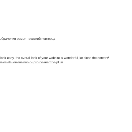
зображения ремонт великий новгород
k easy. the overall look of your website is wonderful, let alone the content!
pales-de-lerreur-iron-tv-pro-ne-marche-plus/