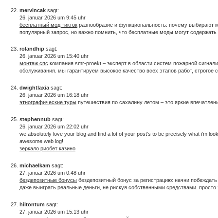
mervincak
sagt:
26. januar 2026 um 9:45 uhr
бесплатный мод тикток
разнообразие и функциональность: почему выбирают мод
популярный запрос, но важно помнить, что бесплатные моды могут содержать ре
rolandhip
sagt:
26. januar 2026 um 15:40 uhr
монтаж спс
компания smr-proekt – эксперт в области систем пожарной сигнал
обслуживания. мы гарантируем высокое качество всех этапов работ, строгое
dwightlaxia
sagt:
26. januar 2026 um 16:18 uhr
этнографические туры
путешествия по сахалину летом – это яркие впечатлени
stephennub
sagt:
26. januar 2026 um 22:02 uhr
we absolutely love your blog and find a lot of your post’s to be precisely what i’m loo
awesome web log!
зеркало риобет казино
michaelkam
sagt:
27. januar 2026 um 0:48 uhr
бездепозитные бонусы
бездепозитный бонус за регистрацию: начни побеждать 
даже выиграть реальные деньги, не рискуя собственными средствами. просто з
hiltontum
sagt:
27. januar 2026 um 15:13 uhr