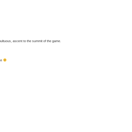
tumultuous, ascent to the summit of the game.
ite