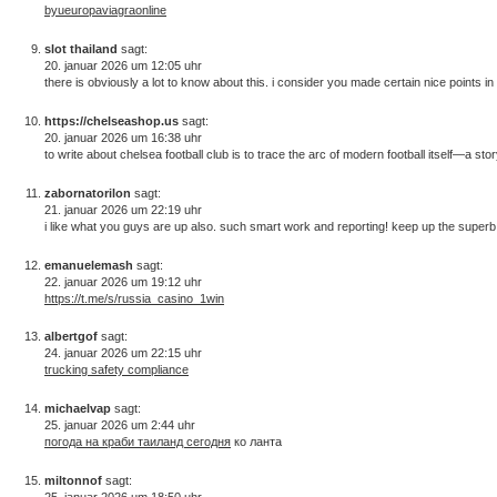
byueuropaviagraonline
slot thailand
sagt:
20. januar 2026 um 12:05 uhr
there is obviously a lot to know about this. i consider you made certain nice points in
https://chelseashop.us
sagt:
20. januar 2026 um 16:38 uhr
to write about chelsea football club is to trace the arc of modern football itself—a sto
zabornatorilon
sagt:
21. januar 2026 um 22:19 uhr
i like what you guys are up also. such smart work and reporting! keep up the superb w
emanuelemash
sagt:
22. januar 2026 um 19:12 uhr
https://t.me/s/russia_casino_1win
albertgof
sagt:
24. januar 2026 um 22:15 uhr
trucking safety compliance
michaelvap
sagt:
25. januar 2026 um 2:44 uhr
погода на краби таиланд сегодня
ко ланта
miltonnof
sagt:
25. januar 2026 um 18:50 uhr