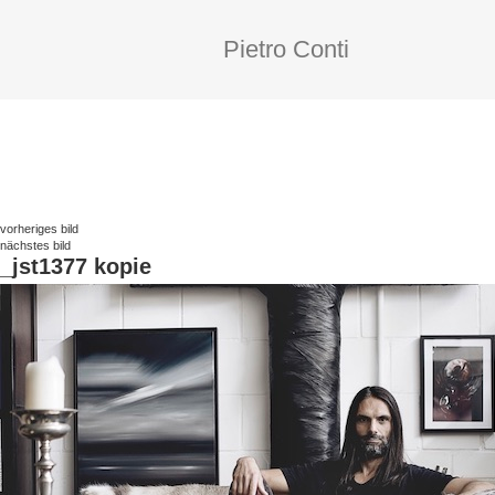
Pietro Conti
vorheriges bild
nächstes bild
_jst1377 kopie