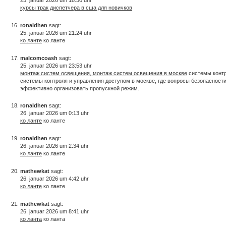
курсы трак диспетчера в сша для новичков
ronaldhen
sagt:
25. januar 2026 um 21:24 uhr
ко ланте
ко ланте
malcomcoash
sagt:
25. januar 2026 um 23:53 uhr
монтаж систем освещения, монтаж систем освещения в москве
системы контр
системы контроля и управления доступом в москве, где вопросы безопасност
эффективно организовать пропускной режим.
ronaldhen
sagt:
26. januar 2026 um 0:13 uhr
ко ланте
ко ланте
ronaldhen
sagt:
26. januar 2026 um 2:34 uhr
ко ланте
ко ланте
mathewkat
sagt:
26. januar 2026 um 4:42 uhr
ко ланте
ко ланте
mathewkat
sagt:
26. januar 2026 um 8:41 uhr
ко ланта
ко ланта