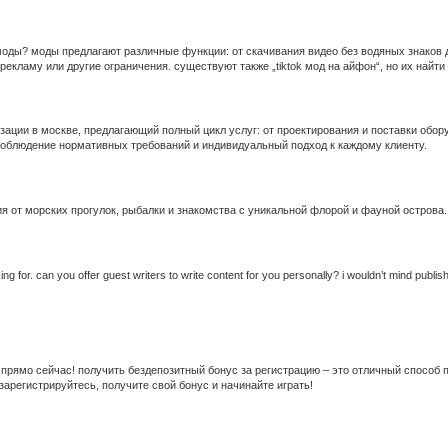
ы? моды предлагают различные функции: от скачивания видео без водяных знаков до п
кламу или другие ограничения. существуют также „tiktok мод на айфон“, но их найти 
изации в москве, предлагающий полный цикл услуг: от проектирования и поставки об
 соблюдение нормативных требований и индивидуальный подход к каждому клиенту.
я от морских прогулок, рыбалки и знакомства с уникальной флорой и фауной острова.
king for. can you offer guest writers to write content for you personally? i wouldn’t mind publi
прямо сейчас! получить бездепозитный бонус за регистрацию – это отличный способ 
арегистрируйтесь, получите свой бонус и начинайте играть!