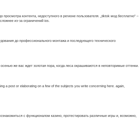
росмотра контента, недоступного в регионе пользователя. „tiktok мод бесплатно“ –
сложнее из-за ограничений ios.
орудования до профессионального монтажа и последующего технического
 осенью же вас ждет золотая пора, когда леса окрашиваются в неповторимые оттенки.
shing a post or elaborating on a few of the subjects you write concerning here. again,
познакомиться с функционалом казино, протестировать различные игры и, возможно,