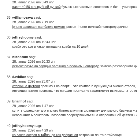
28. januar 2026 um 3:49 uhr
пакет 40 50 с вырубной ручкой
бумажные пакеты с логотипом и без – универсал
williamceava
sagt:
28. januar 2026 um 7:19 uhr
iphone зависает на яблоке ремонт
ремонт honor великий новгород срочно
jeffreyhoomy
sagt:
28. januar 2026 um 19:43 uhr
краби это где и какая
погода на краби на 10 дней
hiltontum
sagt:
28. januar 2026 um 20:33 uhr
ремонт разъема зарядки samsung в великом новгороде
замена разговорного ди
davidker
sagt:
28. januar 2026 um 23:07 uhr
ставки на футбол
прогнозы на спорт – это компас в бушующем океане ставок, 
интуиции. важно помнить, что ни один прогноз не гарантирует выигрыш, это ли
brianhof
sagt:
29. januar 2026 um 1:47 uhr
купить франшизу для малого бизнеса
купить франшизу для малого бизнеса – 
небольшим масштабам, позволяя сосредоточиться на операционной деятельнос
jeffreyhoomy
sagt:
29. januar 2026 um 4:29 uhr
ко ланта остров в тайланде как добраться
остров ко ланта в тайланде