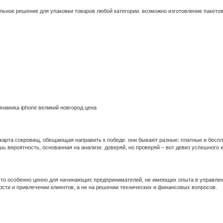
ьное решение для упаковки товаров любой категории. возможно изготовление пакетов к
намика iphone великий новгород цена
карта сокровищ, обещающая направить к победе. они бывают разные: платные и беспл
шь вероятность, основанная на анализе. доверяй, но проверяй – вот девиз успешного и
это особенно ценно для начинающих предпринимателей, не имеющих опыта в управлен
ти и привлечении клиентов, а не на решении технических и финансовых вопросов.