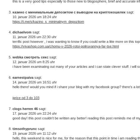
this is a very good tips especially to those new to blogosphere, brief and accurate in
казино с минимальным депозитом с выводом на криптокошелек
sagt:
10. januar 2026 um 18:24 uhr
https://t.me/s/kazino_s_minimalnym_depozitom
dichaelvom
sagt:
11. januar 2026 um 22:30 uhr
terrific post however , i was wanting to know if you could write a litte more on this topic
https://vivashop.com.ua/chomu-v-2026-rotsi-poliruvannya-far-tse.html
webka смотреть секс
sagt:
12. januar 2026 um 8:25 uhr
i have been examinating out many of your articles and i can state clever stuff. i will
earnestpaiva
sagt:
14. januar 2026 um 16:51 uhr
hello there! would you mind if i share your blog with my facebook group? there’s a lot
igrice od 3 do 103
clogs herren 46
sagt:
17. januar 2026 um 22:24 uhr
good day! this post couldn’t be written any better! reading this post reminds me of my 
timsothyprunc
sagt:
19. januar 2026 um 11:12 uhr
hello, this weekend is nice for me, for the reason that this point in time i am reading