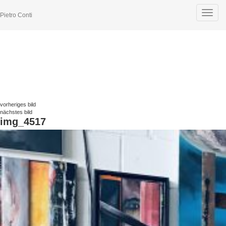
Toggle
Pietro Conti
navigat
vorheriges bild
nächstes bild
img_4517