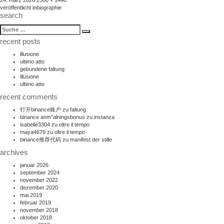
24. märz 2026
2560 × 1440
beitragsnavigation
am
größe
veröffentlicht in
biographie
search
suche
Suche
nach:
recent posts
illusione
ultimo atto
gebundene faltung
illusione
ultimo atto
recent comments
打开binance账户
zu
faltung
binance anm"alningsbonus
zu
instanza
isabelle3304
zu
oltre il tempo
maya4679
zu
oltre il tempo
binance推荐代码
zu
manifest der stille
archives
januar 2026
september 2024
november 2022
dezember 2020
mai 2019
februar 2019
november 2018
oktober 2018