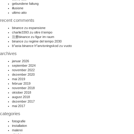
gebundene faltung
illusione
ultimo atto
recent comments
binance
zu
espansione
charlie3393
zu
oltre il tempo
注册binance
zu
figur im raum
binance
zu
regime del tempo 2030
b"asta binance h"anvisningskod
zu
vuoto
archives
januar 2026
september 2024
november 2022
dezember 2020
mai 2019
februar 2019
november 2018
oktober 2018
august 2018
dezember 2017
mai 2017
categories
fotografie
installation
malerei