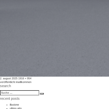
veröffentlicht
volle
2. august 2025
1916 × 954
beitragsnavigation
am
größe
veröffentlicht in
willkommen
search
suche
Suche
nach:
recent posts
illusione
ultimo atto