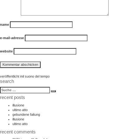
name
e-mail-adresse
website
beitragsnavigation
veröffentlicht in
il suono del tempo
search
suche
Suche
nach:
recent posts
illusione
ultimo atto
gebundene faltung
illusione
ultimo atto
recent comments