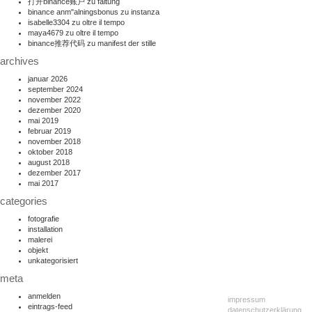
打开binance账户
zu
faltung
binance anm"alningsbonus
zu
instanza
isabelle3304
zu
oltre il tempo
maya4679
zu
oltre il tempo
binance推荐代码
zu
manifest der stille
archives
januar 2026
september 2024
november 2022
dezember 2020
mai 2019
februar 2019
november 2018
oktober 2018
august 2018
dezember 2017
mai 2017
categories
fotografie
installation
malerei
objekt
unkategorisiert
meta
anmelden
impressum
eintrags-feed
datenschutzerklärung