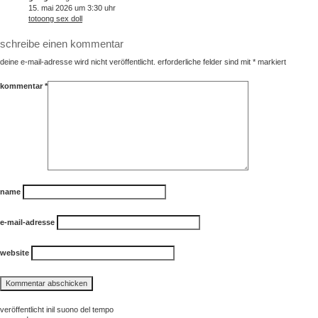
15. mai 2026 um 3:30 uhr
totoong sex doll
schreibe einen kommentar
deine e-mail-adresse wird nicht veröffentlicht.
erforderliche felder sind mit
*
markiert
kommentar
*
name
e-mail-adresse
website
beitragsnavigation
veröffentlicht in
il suono del tempo