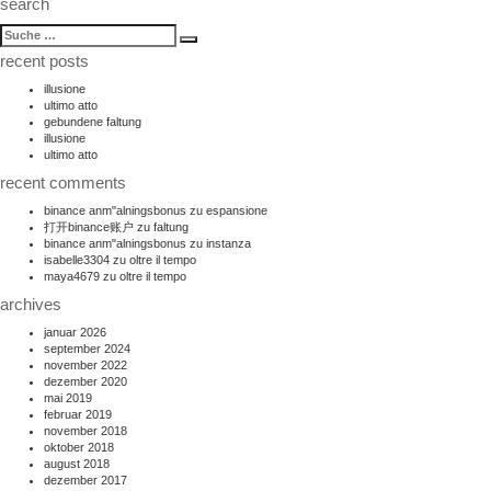
search
suche
Suche
nach:
recent posts
illusione
ultimo atto
gebundene faltung
illusione
ultimo atto
recent comments
binance anm"alningsbonus
zu
espansione
打开binance账户
zu
faltung
binance anm"alningsbonus
zu
instanza
isabelle3304
zu
oltre il tempo
maya4679
zu
oltre il tempo
archives
januar 2026
september 2024
november 2022
dezember 2020
mai 2019
februar 2019
november 2018
oktober 2018
august 2018
dezember 2017